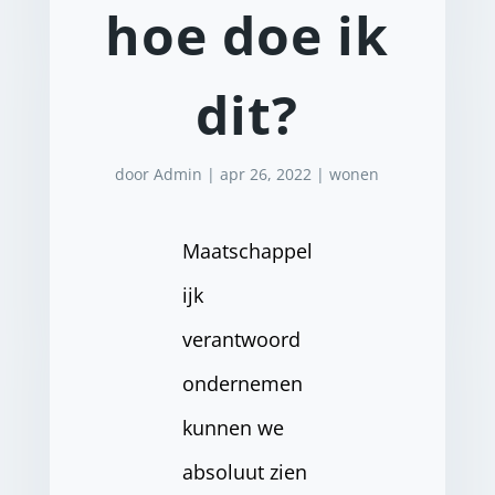
hoe doe ik
dit?
door
Admin
|
apr 26, 2022
|
wonen
Maatschappel
ijk
verantwoord
ondernemen
kunnen we
absoluut zien