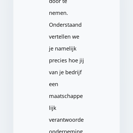
door te
nemen.
Onderstaand
vertellen we
je namelijk
precies hoe jij
van je bedrijf
een
maatschappe
lijk
verantwoorde
onderneming